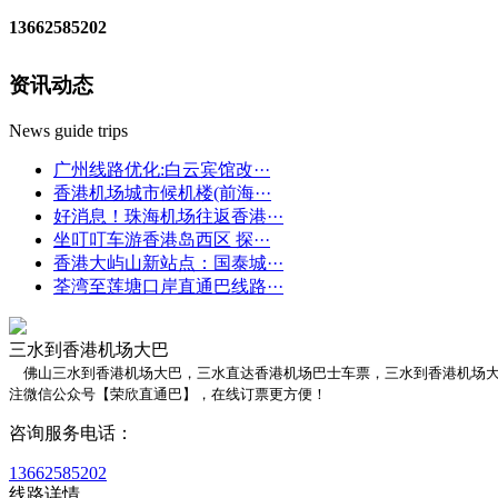
13662585202
资讯动态
News guide trips
广州线路优化:白云宾馆改···
香港机场城市候机楼(前海···
好消息！珠海机场往返香港···
坐叮叮车游香港岛西区 探···
香港大屿山新站点：国泰城···
荃湾至莲塘口岸直通巴线路···
三水到香港机场大巴
佛山三水到香港机场大巴，三水直达香港机场巴士车票，三水到香港机场大
注微信公众号【荣欣直通巴】，在线订票更方便！
咨询服务电话：
13662585202
线路详情