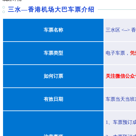
三水—香港机场大巴车票介绍
车票名称
三水区 <-->
车票类型
电子车票，
凭
如何订票
关注微信公众
有效日期
车票当天当班
1、车票预订