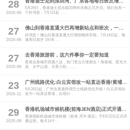
香港迪士尼到深圳湾、广东各地每日班次增至9班
28
6月28日，香港迪士尼乐园20周年庆典正式开启。我们也有一
2025-06
个好消息，7月1日起，...
佛山到香港直通大巴再增新站点和班次，一文带你认识佛山5区39站点
27
好消息！佛山往香港直通大巴增加晚班车啦。7月14日起，每
2025-06
逢周日加开 19:05 ...
去香港旅游前，这六件事你一定要知道
27
香港这座城市四通八达，热门景点方便易去！海港城、星光大
2025-06
道、太平山顶、天星小轮……...
广州线路优化:白云宾馆改一站直达香港!黄埔鱼珠时光更新班次!
23
9月26日起，广州去香港跨境巴士线路优化升级！白云宾馆站
2025-11
改为一站直达香港，比现行...
香港机场城市候机楼(前海JEN酒店)正式开通运营!
29
香港国际机场城市候机楼（前海 JEN 酒店）于8月22日正式开
2025-08
通运营。每天14个...